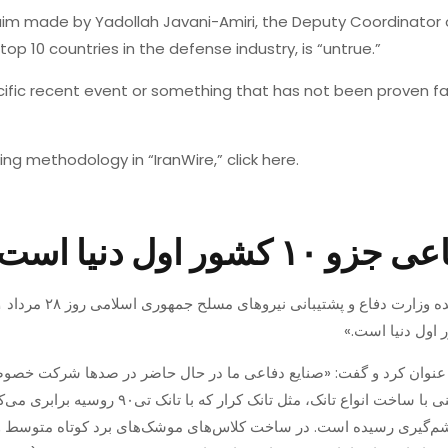
laim made by Yadollah Javani-Amiri, the Deputy Coordinator 
top 10 countries in the defense industry, is “untrue.”
ific recent event or something that has not been proven fal
g methodology in “IranWire,” click here.
 اول دنیا است؟
نی نیروهای مسلح جمهوری اسلامی روز ۲۸ مرداد ۱۴۰۱ در سخنرانی پیش از خطبه نماز جمعه تبریز
د عنوان کرد و گفت: «صنایع دفاعی ما در حال حاضر در صدها شرکت خص
نفر به این واسطه به کارگیری شده‌اند. صنایع زمینی 
گیری رسیده است. در ساخت کلاس‌های موشک‌های برد کوتاه متوسط و بلن