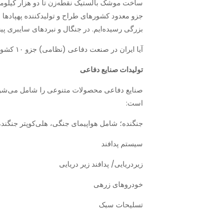
ساخت موشک بالستیک نقطه‌زن تا دو هزار کیلومتر
جزو معدود کشورهای طراح و تولید‌کننده پهپادها 
بزرگی رسیده‌ایم. در جنگال و نبردهای سایبری پیش
آیا ایران در صنعت دفاعی (نظامی) جزو ۱۰ کشور اول دنیا است؟ «ایران‌وایر» در این گزارش می‌کوشد به این پرسش پاسخ دهد.
تولیدات صنایع دفاعی
صنایع دفاعی محصولات متنوعی را شامل می‌شود
است:
جنگنده؛ شامل هواپیمای جنگی، هلی‌کوپتر جنگنده
سیستم پدافند
زیردریایی/ پدافند زیر دریایی
خودروهای زرهی
تسلیحات سبک