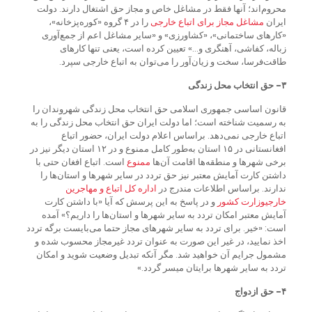
محروم‌اند؛ آنها فقط در مشاغل خاص و مجاز حق اشتغال دارند. دولت
ایران
مشاغل
مجاز
برای
اتباع
خارجی
را در ۴ گروه «کوره‌پزخانه»،
«کارهای ساختمانی»، «کشاورزی» و «سایر مشاغل اعم از جمع‌آوری
زباله، کفاشی، آهنگری و…» تعیین کرده است، یعنی تنها کارهای
طاقت‌فرسا، سخت و زیان‌آور را می‌توان به اتباع خارجی سپرد.
۳- حق انتخاب محل زندگی
قانون اساسی جمهوری اسلامی حق انتخاب محل زندگی شهروندان را
به رسمیت شناخته است؛ اما دولت ایران حق انتخاب محل زندگی را به
اتباع خارجی نمی‌دهد. براساس اعلام دولت ایران، حضور اتباع
افغانستانی در ۱۵ استان به‌طور کامل ممنوع و در ۱۲ استان دیگر نیز در
برخی شهرها و منطقه‌ها اقامت آن‌ها
ممنوع
است. اتباع افغان حتی با
داشتن کارت آمایش معتبر نیز حق تردد در سایر شهرها و استان‌ها را
ندارند. براساس اطلاعات مندرج در
اداره
کل
اتباع
و
مهاجرین
خارجی
وزارت
کشور
و در پاسخ به این پرسش که آیا «با داشتن کارت
آمایش معتبر امکان تردد به سایر شهرها و استان‌ها را داریم؟» آمده
است: «خیر. برای تردد به سایر شهرهای مجاز حتما می‌بایست برگه تردد
اخذ نمایید، در غیر این صورت به عنوان تردد غیرمجاز محسوب شده و
مشمول جرایم آن خواهید شد. مگر آنکه تبدیل وضعیت شوید و امکان
تردد به سایر شهرها برایتان میسر گردد.»
۴- حق ازدواج