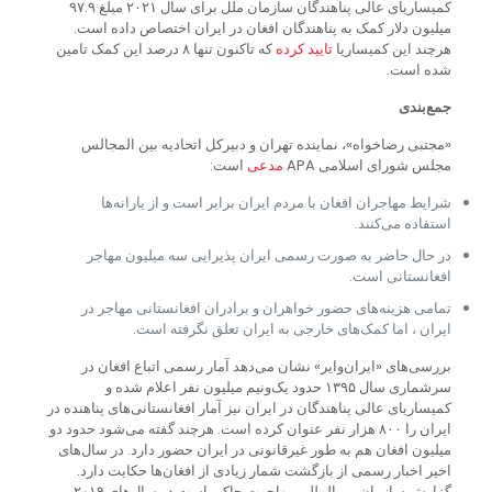
کمیساریای عالی پناهندگان سازمان ملل برای سال ۲۰۲۱ مبلغ ۹۷.۹
میلیون دلار کمک به پناهندگان افغان در ایران اختصاص داده است.
هرچند این کمیساریا
تایید
کرده
که تاکنون تنها ۸ درصد این کمک تامین
شده است.
جمع‌بندی
«مجتبی رضاخواه»، نماینده تهران و دبیرکل اتحادیه بین المجالس
مجلس شورای اسلامی APA
مدعی
است:
شرایط مهاجران افغان با مردم ایران برابر است و از یارانه‌ها
استفاده می‌کنند.
در حال حاضر به صورت رسمی ایران پذیرایی سه میلیون مهاجر
افغانستانی است.
تمامی هزینه‌های حضور خواهران و برادران افغانستانی مهاجر در
ایران ، اما کمک‌های خارجی به ایران تعلق نگرفته است.
بررسی‌های «ایران‌وایر» نشان می‌دهد آمار رسمی اتباع افغان در
سرشماری سال ۱۳۹۵ حدود یک‌ونیم میلیون نفر اعلام شده و
کمیساریای عالی پناهندگان در ایران نیز آمار افغانستانی‌های پناهنده در
ایران را ۸۰۰ هزار نفر عنوان کرده است. هرچند گفته می‌شود حدود دو
میلیون افغان هم به طور غیرقانونی در ایران حضور دارد. در سال‌های
اخیر اخبار رسمی از بازگشت شمار زیادی از افغان‌ها حکایت دارد.
گزارش سازمان بین‌المللی مهاجرت حاکی است در سال‌های ۲۰۱۹،