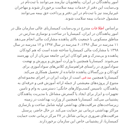
امور پناهندگان در ایران، پناهجویان نیازمند می‌توانند با ثبت‌نام در
وب‌سایت این دفتر از خدمات بیمه سلامت برخوردار شوند و مهاجران
غیرنیازمند نیز با ثبت‌نام در این دفتر و پرداخت حق بیمه می‌توانند
مشمول خدمات بیمه سلامت شوند.
براساس
اطلاعات
مندرج در وب‌سایت کمیساریای عالی سازمان ملل در
امور پناهندگان در ایران، کمیساریا در ساخت و نوسازی مدارس در
مناطق مسکونی با جمعیت بالای پناهنده مشارکت مالی انجام می‌دهد.
۱۱ مدرسه در سال ۱۳۹۶، ۶ مدرسه در سال ۱۳۹۷ و ۱۲ مدرسه در سال
۱۳۹۸ با مشارکت مالی کمیساریا ساخته شده است که هم کودکان
پناهنده و بی‌مدرک و هم کودکان ایرانی جامعه میزبان از آن بهره‌مند
می‌شوند. کمیساریا همچنین با وزارت آموزش و پرورش و نهضت
سوادآموزی در راستای فراهم‌سازی کلاس‌های سوادآموزی برای
کودکان و بزرگسالان پناهنده جامانده از تحصیل همکاری می‌کند.
کمیساریا همچنین
مدعی
است از دولت ایران در اجرای مجموعه‌ای
متنوع از پروژه‌های معیشتی از جمله ارائه آموزش فنی و حرفه‌ای به
پناهندگان، تاسیس کسب‌وکارهای خانگی؛ دسترسی به وام و تامین
تجهیزات و ابزار برای ایجاد یا گسترش مشاغل با مدیریت پناهندگان
پشتیبانی می‌کند. کمیساریا همچنین از وزارت بهداشت در زمینه
زیرساخت‌های مراقبت‌های بهداشتی اولیه شامل ساخت و بازسازی
مراکز بهداشتی درمانی نیز حمایت می‌کند. در حال حاضر، پرسنل
مراقبت‌های ضروری درمانی شاغل در ۲۷ مرکز درمانی تحت حمایت
کمیساریا، از پشتیبانی خاص این سازمان برخوردارند.