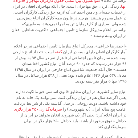
براساس ماده ۹
کنوانسیون
بین
المللی
حقوق
کارگران
مهاجر
و
خانواده
آنها
، زندگی کردن حق مهاجران است. حال آنکه مهاجران افغان در ایران
از خدمات بیمه‌ای و تامین اجتماعی که لازمه حق زندگی کارگران است،
در عمل محروم هستند؛ هرچند در قانون بیمه کارگران اتباع پیش‌بینی
شده ولی بسیاری از کارفرمایان تن به اجرا نمی‌دهند، به طوری‌که
براساس اعلام مدیرکل سازمان تامین اجتماعی: «اکثریت شاغلین افغان
در ایران بیمه نیستند.»
«احمدرضا خزاعی»، مدیرکل اتباع سازمان تامین اجتماعی نیز در اعلام
آمار کارگران افغان دارای بیمه در ایران
گفته
است: «تعداد اتباع خارجی
بیمه شده سازمان تامین اجتماعی از ۵ هزار نفر در سال ۹۴ به بیش از
۹۶ هزار نفر رسیده که حدود ۹۰ درصد آنان اتباع کشور افغانستان
هستند.» حال آنکه جمعیت شاغلین اتباع خارجی در ایران در سال ۱۳۹۵
معادل ۵۳۸ هزار ۶۴۶ اعلام شده بود؛ یعنی از ۵۳۸ هزار شاغل در سال
۱۳۹۵ تنها ۵ هزار نفر بیمه بودند.
اتباع سایر کشورها در ایران مطابق قانون اساسی حق مالکیت ندارند.
یعنی اگر صد سال هم در ایران زندگی کنند، نمی‌توانند یک خانه به نام
خود داشته باشند. دولت روحانی در سال گذشته یکی از شرایط دریافت
اقامت پنج ساله ایران (نه شهروندی) را
سرمایه
گذاری
۲۵۰
هزار
دلاری
در ایران اعلام کرد؛ یعنی اگر یک شهروند افغان بخواهد در ایران از
حداقل حقوق برخوردار باشد، باید حداقل ۲۵۰ هزار دلار در ایران
سرمایه‌گذاری کند.
در حالی که در ایران نیز مانند بسیاری از کشورهای دنیا، نقل و انتقال