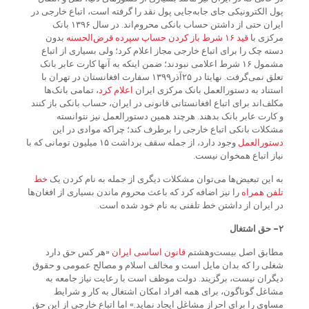
پول الکترونیکی جای جابه‌جایی پول نقد را گرفته است، اتباع خارجی در
ایران حتی از داشتن حساب بانکی محروم‌اند. در سال ۱۳۹۶ بانک
مرکزی با
قید
۱۶
شرط
باز
کردن
حساب
سپرده
قرض
الحسنه
بدون
دسته چک را برای اتباع خارجی مجاز اعلام کرد؛ ولی بسیاری از اتباع
مشمول ۱۶ شرط اعلامی نبودند؛ ضمن اینکه به آنها کارت عابر بانک
تعلق نمی‌گرفت. نهایتا در ۲۵آذر۱۳۹۹ سفارت افغانستان در تهران با
استناد به دستورالعمل بانک مرکزی ایران
اعلام
کرد
، تمامی بانک‌ها
مکلف‌اند برای اتباع افغانستانی قانونی در ایران، حساب بانکی باز کنند
و کارت عابر بانک بدهند. هرچند همین دستورالعمل نیز نتوانسته
مشکلات بانکی اتباع خارجی را برطرف کند؛ چراکه موادی در این
دستورالعمل
وجود دارد، از جمله سقف برداشت ۱۵ میلیون تومانی که با
نیاز اتباع همخوان نیست.
به این تبعیض‌ها می‌توان مشکلات دیگری از جمله به نام کردن یک
خط
تلفن
همراه
را نیز اضافه کرد که باعث محروم ماندن بسیاری از افغان‌ها
در ایران از داشتن خط تلفنی به نام خود شده است.
۲- حق اشتغال
مطابق اصل‏ بیست‌وهشتم
قانون
اساسی
ایران
«هر کس‏ حق‏ دارد
شغلی‏ را که‏ بدان‏ مایل‏ است‏ و مخالف‏ اسلام‏ و مصالح‏ عمومی‏ و حقوق‏
دیگران‏ نیست‏، برگزیند. دولت‏ موظف‏ است‏ با رعایت‏ نیاز جامعه‏ به‏
مشاغل‏ گوناگون‏، برای‏ همه‏ افراد امکان‏ اشتغال‏ به‏ کار و شرایط
مساوی‏ را برای‏ احراز مشاغل‏ ایجاد نماید.» اما اتباع خارجی از این حق