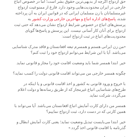
حق ازدواج اگرچه از بدیهی‌ترین حقوق بشر است؛ اما در خصوص اتباع
خارجی در ایران محدودیت‌هایی وجود دارد. فارغ از ممنوعیت ازدواج
غیرمسلمانان با زن مسلمان ایرانی که در قوانین ایران به آن پرداخته
شده،
پاسخ
های
اداره
اتباع
و
مهاجرین
خارجی
وزارت
کشور
به
پرسش‌های اتباع در خصوص شرایط ازدواج نشان می‌دهد که حتی ثبت
ازدواج برای آنان کار آسانی نیست. این پرسش و پاسخ‌ها گویای
محدودیت‌های اتباع در ثبت ازدواج است:
«من زن ایرانی هستم و همسرم تبعه افغانستان و فاقد مدرک شناسایی
می‌باشد. آیا با این شرایط می‌توانم ازدواج خود را ثبت کنم؟
خیر. ابتدا همسر شما باید وضعیت اقامت خود را مجاز و قانونی نماید.
چگونه همسر خارجی من می‌تواند اقامت قانونی دولت را کسب نماید؟
با خروج و ورود قانونی به کشور و اخذ اقامت قانونی و یا اینکه در
طرح‌های شناسایی اتباع غیرمجاز که از طریق رسانه‌ها و دولت اعلام
می‌گردد، شرکت نماید.
همسر من دارای کارت آمایش اتباع افغانستان می‌باشد. آیا می‌تواند با
همین کارتی که در دست دارد، ثبت ازدواج نماییم؟
خیر. ابتدا می‌بایست تبدیل وضعیت نماید؛ یعنی کارت آمایش ابطال و
گذرنامه با اقامت قانونی اخذ گردد.»