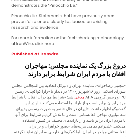
demonstrates the “Pinocchio Lie.”
Pinocchio Lie: Statements that have previously been
proven false or are clearly lies based on existing
research and evidence.
For more information on the fact-checking methodology
at IranWire, click here.
Published at Iranwire
دروغ بزرگ یک نماینده مجلس: مهاجران
افغان با مردم ایران شرایط برابر دارند
«مجتبی رضاخواه»، نماینده تهران و دبیرکل اتحادیه بین‌المجالس مجلس
شورای اسلامی روز ۱۸شهریور۱۴۰۰ در دیدار با «رازا کواکچی»، رییس
IPU و رییس گروهی APA
مدعی
شد: «شرایط مهاجران افغان با شرایط
مردم ایران برابر است و از یارانه‌ها استفاده می‌کنند.» او در این
گفت‌وگو اظهار داشت: «ایران در حال حاضر به صورت رسمی پذیرای
سه میلیون مهاجر افغانستانی است و ما تلاش کردیم شرایط برای آنها
با مردم ایران برابر باشد و از یارانه‌های مختلف در کشور استفاده
می‌کنند. علی‌رغم تمامی هزینه‌های حضور خواهران و برادران
افغانستانی مهاجر در ایران، اما کمک‌های خارجی به ایران تعلق نگرفته