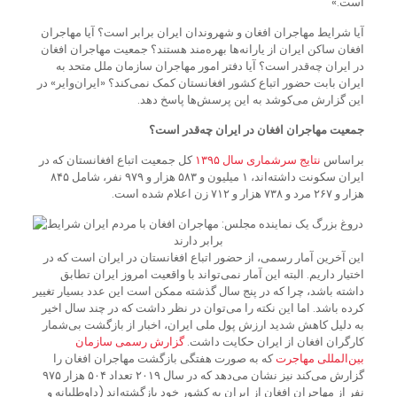
است.»
آیا شرایط مهاجران افغان و شهروندان ایران برابر است؟ آیا مهاجران
افغان ساکن ایران از یارانه‌ها بهره‌مند هستند؟ جمعیت مهاجران افغان
در ایران چه‌قدر است؟ آیا دفتر امور مهاجران سازمان ملل متحد به
ایران بابت حضور اتباع کشور افغانستان کمک نمی‌کند؟ «ایران‌وایر» در
این گزارش می‌کوشد به این پرسش‌ها پاسخ دهد.
جمعیت مهاجران افغان در ایران چه‌قدر است؟
براساس
نتایج
سرشماری
سال
۱۳۹۵
کل جمعیت اتباع افغانستان که در
ایران سکونت داشته‌اند، ۱ میلیون و ۵۸۳ هزار و ۹۷۹ نفر، شامل ۸۴۵
هزار و ۲۶۷ مرد و ۷۳۸ هزار و ۷۱۲ زن اعلام شده است.
این آخرین آمار رسمی، از حضور اتباع افغانستان در ایران است که در
اختیار داریم. البته این آمار نمی‌تواند با واقعیت امروز ایران تطابق
داشته باشد، چرا که در پنج سال گذشته ممکن است این عدد بسیار تغییر
کرده باشد. اما این نکته را می‌توان در نظر داشت که در چند سال اخیر
به دلیل کاهش شدید ارزش پول ملی ایران، اخبار از بازگشت بی‌شمار
کارگران افغان از ایران حکایت داشت.
گزارش
رسمی
سازمان
بین
المللی
مهاجرت
که به صورت هفتگی بازگشت مهاجران افغان را
گزارش می‌کند نیز نشان می‌دهد که در سال ۲۰۱۹ تعداد ۵۰۴ هزار ۹۷۵
نفر از مهاجران افغان از ایران به کشور خود بازگشته‌اند (داوطلبانه و