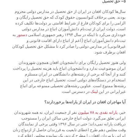
۵- حق تحصیل
سال‌ها کودکان افغان در ایران از حق تحصیل در مدارس دولتی محروم
بودند. یعنی برخلاف کنوانسیون حقوق کودک که حق تحصیل رایگان و
الزامی را برای کودکان فارغ از شرایط اقامتی بر دولت‌ها تکلیف کرده
است، دولت ایران از ثبت‌نام دانش‌آموزان اتباع در مدارس دولتی
خودداری می‌کرد تا اینکه در سال ۱۳۹۴ رهبر جمهوری اسلامی
دستور
به
ثبت‌نام دانش‌آموزان اتباع (اعم از اتباع دارای اقامت قانونی و
غیرقانونی) در مدارس دولتی را صادر کرد تا مشکل حق تحصیل کودکان
افغان برطرف شود.
ولی هنوز تحصیل رایگان برای دانشجویان افغان همچون شهروندان
ایران موضوعیت ندارد و دانشجویان اتباع باید هزینه تحصیل را پرداخت
کنند و از آنجا که برخی از رشته‌های دانشگاهی در ایران مستلزم
استخدام در دستگاه‌های دولتی است، تحصیل اتباع خارجی در این
رشته‌ها ممنوع است. عناوین رشته‌های تحصیلی ممنوعه برای اتباع
غیرایرانی در این
لینک
در دسترس است.
آیا مهاجران افغان در ایران از یارانه‌ها برخوردارند؟
خیر،
یارانه
نقدی
به
۷۸
میلیون
نفر از جمعیت ایران، نه همه شهروندان
ایرانی تعلق می‌گیرد. دولت اتباع خارجی ساکن ایران را مستوجب
دریافت یارانه نمی‌داند؛ حتی در سال ۱۳۹۶ وقتی برخی از نمایندگان
وقت مجلس دهم طرح اعطای تابعیت به فرزندان حاصل از ازدواج زنان
ایرانی با مردان افغان را مطرح کردند، یک نماینده مجلس اعلام کرد