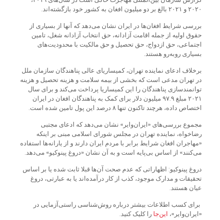
۲۰۲۰ و ۲۰۲۱ بالغ بر دو میلیون افغان به کشور خود بازگشته‌اند.
بررسی شرایط افغان‌ها در ایران نشان می‌دهد که آنها از بسیاری از
حقوق اولیه از جمله اقامت آزادانه، حق انتخاب آزادانه شغل، تامین
اجتماعی، حق ازدواج، حق تحصیل و حق مالکیت با محدودیت‌های
بسیاری روبه‌رو هستند.
برخلاف ادعای نماینده تهران، کمیساریای عالی پناهندگان سازمان ملل
در تهران مدعی است که بخشی از بیمه سلامت و هزینه تحصیل و هزینه
توانمندسازی پناهندگان را این کمیساریا پرداخت می‌کند و برای سال
۲۰۲۱ مبلغ ۹۷.۹ میلیون دلار برای کمک به پناهندگان افغان در ایران
اختصاص داده، هرچند تاکنون تنها ۸ درصد این پول تامین شده است.
مجموع بررسی‌های «ایران‌وایر» نشان می‌دهد که ادعای مجتبی
رضاخواه، نماینده تهران در مجلس شورای اسلامی مبنی بر اینکه
«مهاجران افغان شرایط برابر با مردم ایران دارند و از یارانه‌ها استفاده
می‌کنند» از اساس بی‌پایه است و به آن نشان «دروغ پینوکیو» می‌دهد.
دروغ پینوکیو: اظهاراتی که عدم صحت آن‌ها قبلا ثابت شده یا بر اساس
تحقیقات و مدارک موجود، کذب از کار درآمده‌اند یا به عبارتی، دروغ
عیان هستند.
برای کسب اطلاعات بیشتر درباره روش‌شناسی راستی‌آزمایی در
«ایران‌وایر»،
این
جا
را کلیک کنید.