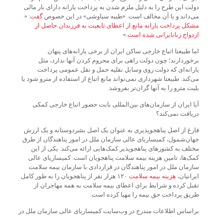
دولت این طرح را به دلیل ملزم شدن به پرداخت یارانه دارای بار مالی
می‌داند و با آن مخالف است. «طیبه سیاوشی» در این خصوص
گفت
: «​​
مشکل
پرداخت
یارانه
مانع
از
اعطای
تابعیت
به
فرزندان
حاصل
از
ازدواج
زنان
ایرانی
شده
است
.»
اما طبیعتا اتباع خارجی ساکن ایران از برخی یارانه‌های پنهان
برخوردارند؛ چون دولت راهی برای محروم کردن آنها ندارد، مثل
یارانه‌ای که دولت روی وسایل نقلیه حمل و نقل عمومی پرداخت
می‌کند. طبیعتا شهرداری نمی‌تواند مانع اتباع از استفاده از مترو شود یا
بلیت مترو را به آنها گران‌تر بفروشد.
آیا ایران از سازمان‌های بین‌المللی بابت حضور اتباع خارجی کمکی
دریافت نمی‌کند؟
فارغ از اصل پناهجوپذیری به عنوان یک اصل بشردوستانه و یک ارزش
جهان‌شمول، کمیساریای عالی سازمان ملل در امور پناهندگان از طرق
مختلف به کشورهای پناهجوپذیر کمک‌هایی ارائه می‌کند. یکی از این
کمک‌ها، تامین هزینه بیمه سلامت پناهجویان است. کمیساریای عالی
سازمان ملل در امور پناهندگان در قراردادی با سازمان بیمه سلامت
ایرانیان،
هزینه
بیمه
سلامت
۱۲۰ هزار نفر از پناهجویان را به طور کامل
تقبل کرده و شرایط برای اعطای بیمه سلامت به همه مهاجران از
طریق پرداخت حق بیمه را مهیا کرده است.
براساس اطلاعات مندرج در وب‌سایت کمیساریای عالی سازمان ملل در