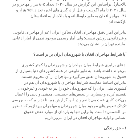
بالاجبار). براساس این گزارش در سال ۲۰۲۰ تعداد ۸۰۵ هزار مهاجر و در
سال ۲۰۲۱ تا ماه آگوست و قبل از درگیری‌های اخیر، تعداد ۷۵۹ هزار و
۰۴۶ مهاجر افغان به طور داوطلبانه و یا بالاجبار به افغانستان
بازگشته‌اند.
بنابراین آمار دقیق مهاجران افغان ساکن ایران اعم از مهاجران قانونی
و غیرقانونی روشن نیست؛ ولی آمار رسمی موجود نیمی از آمار ادعایی
نماینده تهران را نشان می‌دهد.
آیا شرایط مهاجران افغان با شهروندان ایران برابر است؟
ادعای برابری شرایط میان مهاجران و شهروندان را کمتر کشوری
می‌تواند داشته باشد. به طور طبیعی در همه کشورهای دنیا بسیاری از
حقوق به شهروندان تعلق می‌گیرد و مهاجران از آن محروم هستند.
بنابراین اساسا مقایسه شرایط مهاجران با شهروندان آن هم در
کشوری مثل ایران را که شهروندان خود را نیز به خودی و غیرخودی،
تقسیم کرده و بسیاری از تبعیض‌های جنسیتی، مذهبی و دینی را اعمال
می‌کند، کاری عبث می‌دانیم و در این گزارش هم بنا نداریم که به بررسی
تک‌تک تبعیض‌های موجود میان شهروندان و مهاجران بپردازیم که «اظهر
من الشمس» است. بنابراین تنها به پاره‌ای از موارد نقض حقوق
انسانی و اولیه مهاجران افغان در ایران می‌پردازیم:
۱- حق زندگی