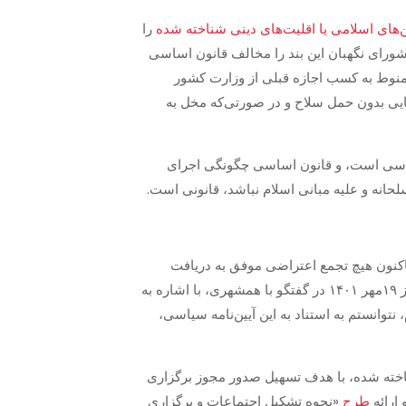
های اسلامی یا اقلیت‌های دینی شناخته شده
را
تجمعات را مقید به دریافت مجوز از کمیسیون ماده ۱۰ وزارت کشور کرد، شورای نگهبان این بند را مخالف قانون اساسی
ر معابر عمومی را منوط به کسب اجازه قبلی از وزارت کشور
داق ندارد، و طبق اصل ۲۲ قانون اساسی، تشكيل راهپیمایی بدون حمل سلاح و در صورتی‌که مخل به
ن اساسی است، و قانون اساسی چگونگی اجرای
لحانه و علیه مبانی اسلام نباشد، قانونی است.
تاکنون هیچ تجمع اعتراضی موفق به دریافت
مجوز از دولت نشده است. «محمود عباس‌زاده»، عضو کمیسیون امنیت ملی و سیاست خارجی مجلس شورای اسلامی، روز ۱۹مهر ۱۴۰۱ در گفتگو با همشهری، با اشاره به
دم، نتوانستم به استناد به این آیین‌نامه سیاسی،
ناخته شده، با هدف تسهیل صدور مجوز برگزاری
ارائه
طرح
«نحوه تشکیل اجتماعات و برگزاری