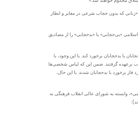
«زنانی که بدون حجاب شرعی در معابر و انظار
 جمهوری اسلامی «بی‌حجابی» یا «بدحجابی» را از مصادیق
بان یا بدحجابان برخورد کند. با این وجود، با
اب برعهده گرفتند. ضمن این که لباس شخصی‌ها
 فاز برخورد با بدحجابان شدند. با این حال،
ف و حجاب» در جلسه ۴۲۷ مورخ ۱۳ دی ۱۳۸۴ «شورای فرهنگ عمومی»، وابسته به شورای عالی انقلاب فرهنگی به
د):