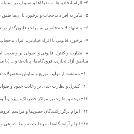
۴- الزام اتحادیه‌ها، سندیکاها و صنوف در مقابله با بدحجابی.
۵- تذکر به افراد بدحجاب و برخورد با آن‌ها طبق ضوابط قانونی در اماکن عمومی شهر.
۶- پیشنهاد لایحه قانونی به مراجع قانون‌گذار در خصوص رعایت پوشش مناسب در هنگام رانندگی.
۷- برخورد قانونی با افراد خیابانی، افراد بدحجاب و باندهای اصلی فساد، فحشا و… .
۸- نظارت و کنترل قانونی و اصولی بر وضعیت ام
مناطق آزاد تجاری، فرودگاه‌ها، پایانه‌ها و … (با 
۱۰- ممانعت از تولید، توزیع و نمایش محصولات سمعی و بصری غیرمجاز و نمایش لباس‌هایی که موجب بی‌عفتی و بدحجابی می‌شوند.
۱۱- کنترل و نظارت جدی بر رعایت حدود و ضوابط قانونی عفاف در مجتمع‌های مسکونی، برج‌ها و شهرک‌ها از طریق مدیریت بر این گونه اماکن.
۱۲- توجه و نظارت بر مراکز خطرناک، ویژه و آلوده و اولویت دادن به این برنامه‌ها و مراکز حساس و سلب ابتکار عمل از آنان در نفی امنیت اجتماعی زنان.
۱۴- الزام برگزار‌کنندگان جشن‌ها و مراسم عروسی به رعایت شوونات اسلامی و کنترل افراد شرکت‌کننده در آن و برخورد جدی با مراکز غیرقانونی و فاقد مجوز.
۱۵- الزام آرایشگاه‌ها به رعایت ضوابط شرعی و قانونی عفاف و کنترل نحوه ورود و خروج عروس و همراهان او.