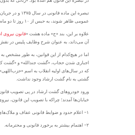
در تبصره این قانون هم آمده بود: «زنانی که بدون حجاب شرعی د
تبصره این ماده قانونی در سال ۱۳۷۵ و در جریان
عمومی ظاهر شوند، به حبس از ۱۰ روز تا دو ماه و یا از ۵۰ هزار تا ۵۰۰ هزار ریال جزای نقدی محکوم خواهند شد.»
علاوه بر این، بند «ج» ماده هشت «
قانون نیروی ا
آن می‌داند، به عنوان شرح وظایف پلیس در نقش 
اما در هیچ‌کدام از این قوانین، به طور مشخص به ن
اجباری شدن حجاب، «گشت جندالله» و «گشت کمیته
که در سال‌های اولیه انقلاب به اسم «حزب‌اللهی‌» 
گشتی به نام گشت ارشاد وجود نداشت.
خیابان‌ها آمدند؛ چراکه با تصویب این قانون، نیر
۱- اعلام حدود و ضوابط قانونی عفاف و ملاک‌های بدحجابی در جامعه به منظور تشخیص مصادیق آن.
۲- اهتمام بیشتر به برخورد قانونی و محترمانه.