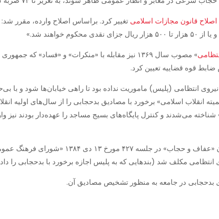
ر معابر و انظار عمومی ظاهر شوند، به تعزیر تا ۷۴ ضربه شلاق محکوم خواهند شد.»
اصلاح قانون مجازات اسلامی
تغییر کرد. براساس اصلاح وارده، مقرر شد: 
نتظامی
» مصوب سال ۱۳۶۹ نیز مقابله با «منکرات» و «فساد» که
ضابط قوه قضاییه تعیین کرد.
یروی انتظامی (پلیس) ماموریت نداده بود تا راهی خیابان‌ها شود و با بی‌حجا
 انقلاب اسلامی» برخورد با مصادیق بدحجابی را از سال‌های اولیه انقل
شناخته می‌شدند و کنترل پایگاه‌های بسیج مساجد را عهده‌دار بودند نیز وارد
ورود خودروهای گشت ارشاد در پی تصویب قانون «عفا
وی انتظامی مکلف شد (بندهایی که به پلیس اجازه برخورد با بدحجابی را دادن