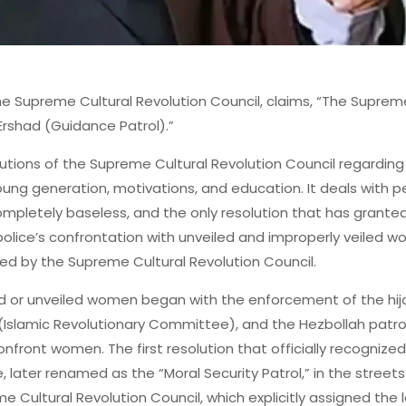
e Supreme Cultural Revolution Council, claims, “The Supreme
rshad (Guidance Patrol).”
lutions of the Supreme Cultural Revolution Council regarding t
ng generation, motivations, and education. It deals with per
completely baseless, and the only resolution that has grante
olice’s confrontation with unveiled and improperly veiled wo
ed by the Supreme Cultural Revolution Council.
ed or unveiled women began with the enforcement of the hija
Islamic Revolutionary Committee), and the Hezbollah patrol
onfront women. The first resolution that officially recogniz
 later renamed as the “Moral Security Patrol,” in the street
me Cultural Revolution Council, which explicitly assigned th