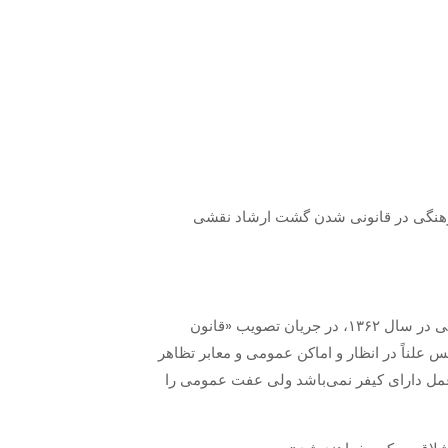
فرهنگی در قانونی شدن گشت ارشاد نقشی
مساله حجاب و الزامی شدن آن از همان سال‌های اولیه پیروزی انقلاب اسلامی مطرح شد و اولین بار مجلس شورای اسلامی در سال ۱۳۶۲، در جریان تصویب «قانون
 علناً در انظار و اماکن عمومی و معابر تظاهر
ملی شود که نفس عمل دارای کیفر نمی‌باشد ولی عفت عمومی را