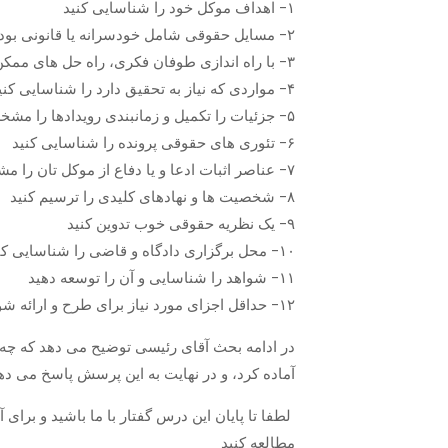
۱- اهداف موکل خود را شناسایی کنید
۲- مسایل حقوقی شامل خودسرانه یا قانونی بودن بازداشت، حق دسترسی به وکیل و … را شناسایی کنید
۳- با راه اندازی طوفان فکری، راه حل های ممکن را بررسی کنید
۴- مواردی که نیاز به تحقیق دارد را شناسایی کنید
۵- جزئیات را تکمیل و زمانبندی رویدادها را مشخص کنید
۶- تئوری های حقوقی پرونده را شناسایی کنید
۷- عناصر اثبات ادعا و یا دفاع از موکل تان را مشخص کنید
۸- شخصیت ها و نهادهای کلیدی را ترسیم کنید
۹- یک نظریه حقوقی خوب تدوین کنید
۱۰- محل برگزاری دادگاه و قاضی را شناسایی کنید
۱۱- شواهد را شناسایی و آن را توسعه دهید
۱۲- حداقل اجزای مورد نیاز برای طرح و ارائه شواهد را آماده کنید
در ادامه بحث آقای رئیسی توضیح می دهد که چه ش
آماده کرد، و در نهایت به این پرسش پاسخ می دهد.
لطفا تا پایان این درس گفتار با ما باشید و ب «
مطالعه کنید