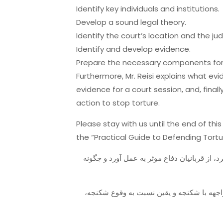
Identify key individuals and institutions.
Develop a sound legal theory.
Identify the court’s location and the ju
Identify and develop evidence.
Prepare the necessary components for 
Furthermore, Mr. Reisi explains what ev
evidence for a court session, and, final
action to stop torture.
Please stay with us until the end of this
the “Practical Guide to Defending Tortu
از قربانیان دفاع موثر به عمل آورد و چگونه
مواجهه با شکنجه و یقین نسبت به وقوع شکنجه